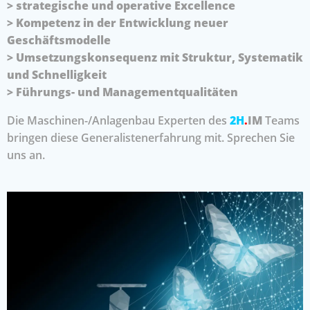
> strategische und operative Excellence
> Kompetenz in der Entwicklung neuer
Geschäftsmodelle
> Umsetzungskonsequenz mit Struktur, Systematik
und Schnelligkeit
> Führungs- und Managementqualitäten
Die Maschinen-/Anlagenbau Experten des
2H
.
IM
Teams
bringen diese Generalistenerfahrung mit. Sprechen Sie
uns an.