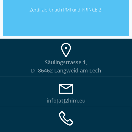
Zertifiziert nach PMI und PRINCE 2!
Säulingstrasse 1,
D- 86462 Langweid am Lech
info[at]2him.eu