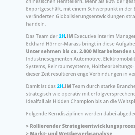
chinesischen Herstellern. Mehr als 80% der ge
Exportgeschäft, mit einem Schwerpunkt in der E
veränderten Globalisierungsentwicklungen stra
handeln.
Das Team der
2H
.
IM
Executive Interim Manage
Eckhard Hörner-Marass bringt in diese Aufgab
Unternehmen bis ca. 2.000 Mitarbeitenden u
Industriesegmenten Automotive, Elektromobilitä
Systems, Reinraumsysteme, Holzbearbeitungs- 
dieser Zeit resultieren enge Verbindungen in
Damit ist das
2H
.
IM
Team durch starke Branche
strategisch wie operativ mit erfolgverspreche
Idealfall als Hidden Champion bis an die Weltsp
Folgende Kerndisziplinen werden dabei abgedec
> Rollierender Strategieentwicklungsproze
> Markt- und Wettbewerbsanalyse