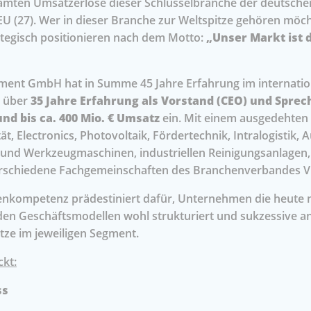
samten Umsatzerlöse dieser Schlüsselbranche der deutschen
U (27). Wer in dieser Branche zur Weltspitze gehören möch
tegisch positionieren nach dem Motto:
„Unser Markt ist 
ment GmbH hat in Summe 45 Jahre Erfahrung im internati
e über
35 Jahre Erfahrung als Vorstand (CEO) und Spre
nd bis ca. 400 Mio. € Umsatz
ein. Mit einem ausgedehten 
t, Electronics, Photovoltaik, Fördertechnik, Intralogistik,
und Werkzeugmaschinen, industriellen Reinigungsanlagen
 verschiedene Fachgemeinschaften des Branchenverbandes 
nkompetenz prädestiniert dafür, Unternehmen die heute no
nden Geschäftsmodellen wohl strukturiert und sukzessive a
itze im jeweiligen Segment.
kt:
ss