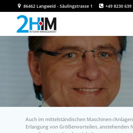
Zum
86462 Langweid - Säulingstrasse 1
+49 8230 639 
Inhalt
springen
Auch im mittelständischen Maschinen-/Anlagenb
Erlangung von Größenvorteilen, anstehenden N