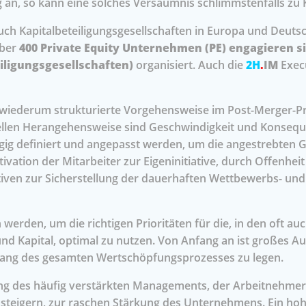
an, so kann eine solches Versäumnis schlimmstenfalls zu K
uch Kapitalbeteiligungsgesellschaften in Europa und Deuts
Über
400 Private Equity Unternehmen (PE) engagieren si
iligungsgesellschaften)
organisiert. Auch die
2H
.
IM
Exec
n wiederum strukturierte Vorgehensweise im Post-Merger-Pr
nellen Herangehensweise sind Geschwindigkeit und Konsequ
gig definiert und angepasst werden, um die angestrebten G
ivation der Mitarbeiter zur Eigeninitiative, durch Offenh
iven zur Sicherstellung der dauerhaften Wettbewerbs- und R
erden, um die richtigen Prioritäten für die, in den oft a
nd Kapital, optimal zu nutzen. Von Anfang an ist großes A
ntlang des gesamten Wertschöpfungsprozesses zu legen.
 des häufig verstärkten Managements, der Arbeitnehmerve
u steigern, zur raschen Stärkung des Unternehmens. Ein h