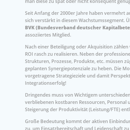
man diese zu spät oder nicht konsequent genug 
Seit Anfang der 2000er Jahre haben vermehrt a
sich verstärkt in diesem Wachstumssegment. 
BVK (Bundesverband deutscher Kapitalbete
assoziiertes Mitglied.
Nach einer Beteiligung oder Akquisition zähle
ROI rasch zu realisieren. Neben der professio
Strukturen, Prozesse, Produkte, etc. müssen zü
geplanten Synergiepotenziale zu heben. Die Mot
vorgetragene Strategieziele und damit Perspekt
Integrationserfolg!
Dringendes muss von Wichtigem unterschieden w
verbliebenen kostbaren Ressourcen, Personal u
Steigerung der Produktivität (Leistung/FTE) e
Große Bedeutung kommt der aktiven Einbindung
zu, um Einsatzbereitschaft und Leidenschaft z