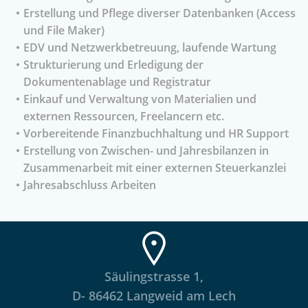
Erstellung und Pflege diverser Datenbanken (Access
und File Maker)
EDV und Netzwerkbetreuung, laufende Wartung
Strukturierung und Erledigung der
Dokumentenablage und Registratur
Einkauf und Verwaltung von Materialien und
externen Ressourcen, Freelancern etc.
Vorbereitende Finanzbuchhaltung und HR Support
Erstellung von Zwischen- und Jahresbilanzen in
Zusammenarbeit mit einer externen Steuerkanzlei
Jahresabschluss Arbeiten
Säulingstrasse 1,
D- 86462 Langweid am Lech