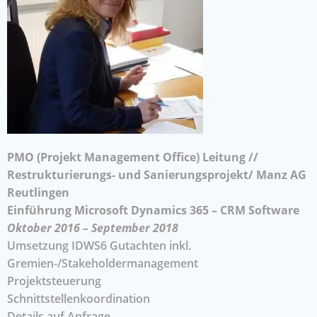
PMO (Projekt Management Office) Leitung //
Restrukturierungs- und Sanierungsprojekt/ Manz AG
Reutlingen
Einführung Microsoft Dynamics 365 – CRM Software
Oktober 2016 – September 2018
Umsetzung IDWS6 Gutachten inkl.
Gremien-/Stakeholdermanagement
Projektsteuerung
Schnittstellenkoordination
Details auf Anfrage