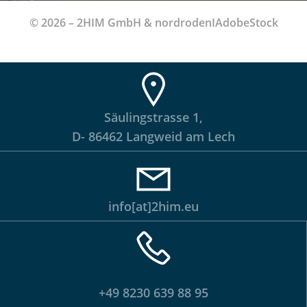
© 2026 – 2HIM GmbH & nordrodenIAdobeStock
Säulingstrasse 1,
D- 86462 Langweid am Lech
info[at]2him.eu
+49 8230 639 88 95